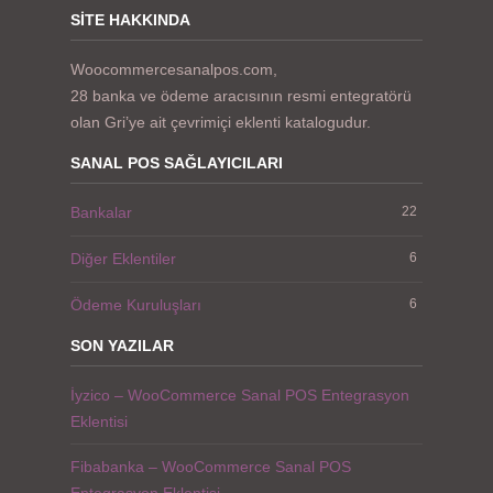
SITE HAKKINDA
Woocommercesanalpos.com,
28 banka ve ödeme aracısının resmi entegratörü
olan Gri’ye ait çevrimiçi eklenti katalogudur.
SANAL POS SAĞLAYICILARI
Bankalar
22
Diğer Eklentiler
6
Ödeme Kuruluşları
6
SON YAZILAR
İyzico – WooCommerce Sanal POS Entegrasyon
Eklentisi
Fibabanka – WooCommerce Sanal POS