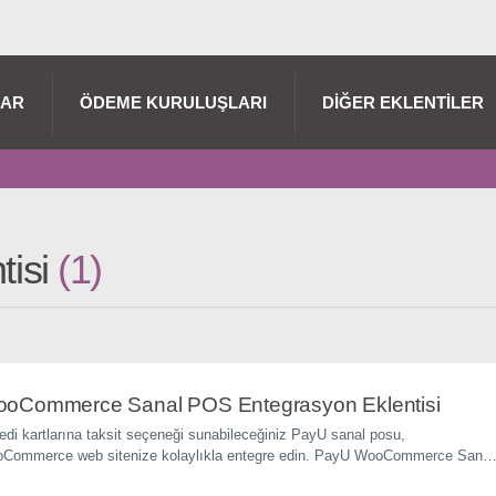
LAR
ÖDEME KURULUŞLARI
DIĞER EKLENTILER
tisi
1
oCommerce Sanal POS Entegrasyon Eklentisi
di kartlarına taksit seçeneği sunabileceğiniz PayU sanal posu,
Commerce web sitenize kolaylıkla entegre edin. PayU WooCommerce Sanal
n eklentisi ile hemen web sitenizden ödeme almaya başlayın.