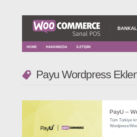
BANKA
HOME
HAKKIMIZDA
İLETIŞIM
Payu Wordpress Eklen
PayU – Wo
Tüm Türkiye kre
Wordpress/Woo
POS Entegrasyo