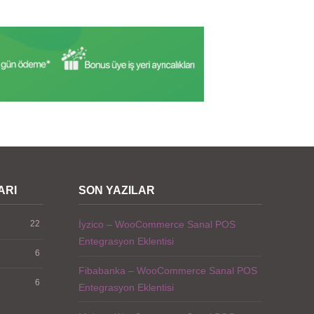
ARI
SON YAZILAR
22
İyzico – WooCommerce Sanal POS
Entegrasyon Eklentisi
6
Fibabanka – WooCommerce Sanal POS
6
Entegrasyon Eklentisi