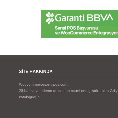
SITE HAKKINDA
Woocommercesanalpos.com,
28 banka ve ödeme aracısının resmi entegratörü olan Gri’ye 
katalogudur.